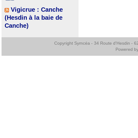
Vigicrue : Canche
(Hesdin à la baie de
Canche)
Copyright Symcéa - 34 Route d'Hesdin - 
Powered b