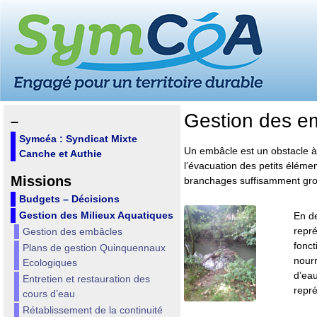
Gestion des e
–
Symcéa : Syndicat Mixte
Un embâcle est un obstacle à 
Canche et Authie
l’évacuation des petits éléme
Missions
branchages suffisamment gros
Budgets – Décisions
Gestion des Milieux Aquatiques
En de
repr
Gestion des embâcles
fonct
Plans de gestion Quinquennaux
nourr
Ecologiques
d’eau
Entretien et restauration des
repré
cours d’eau
Rétablissement de la continuité