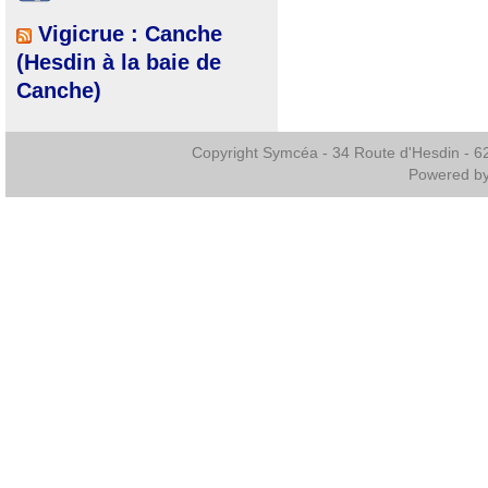
Vigicrue : Canche
(Hesdin à la baie de
Canche)
Copyright Symcéa - 34 Route d'Hesdin - 
Powered b