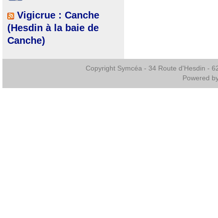
Vigicrue : Canche
(Hesdin à la baie de
Canche)
Copyright Symcéa - 34 Route d'Hesdin - 
Powered b