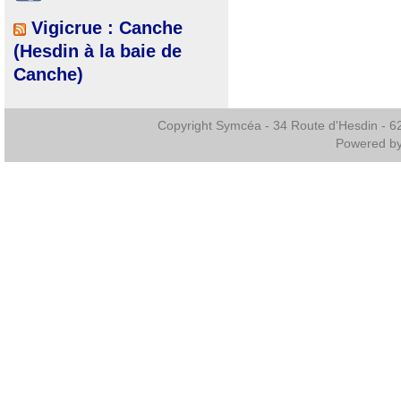
Vigicrue : Canche
(Hesdin à la baie de
Canche)
Copyright Symcéa - 34 Route d'Hesdin - 
Powered b