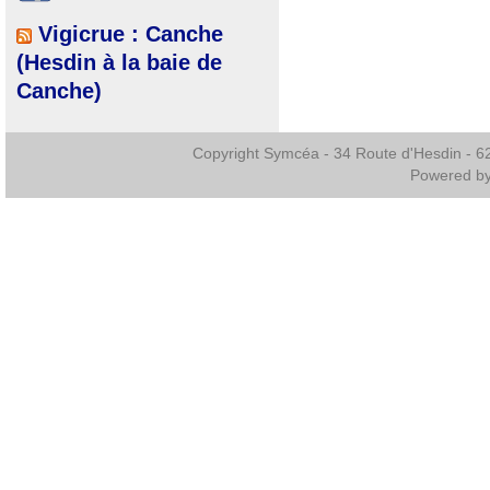
Vigicrue : Canche
(Hesdin à la baie de
Canche)
Copyright Symcéa - 34 Route d'Hesdin - 
Powered b